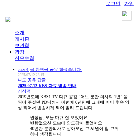
로그인
가입
소개
게시판
보관함
광장
산모수첩
cess01
글 한편을 공유 하셨습니다.
2025-07-12 23:15
나도 공유
답글
2025.07.12 KBS 다큐 방송 안내
심상덕
2019년도에 KBS1 TV 다큐 공감 "어느 분만 의사의 1년" 을
찍어 주셨던 PD님께서 이번에 6년만에 그때에 이어 후속 영
상 찍어서 방송하게 되어 알려 드립니다.
원장님, 오늘 다큐 잘 보았어요
변함없으신 모습에 안도감이 들었어요
40년간 분만의사로 살아오신 그 세월이 참 고귀
하다 생각됩니다