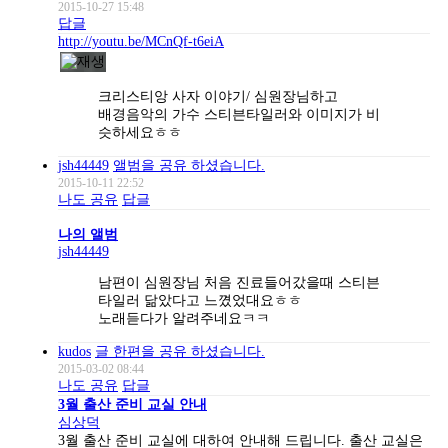
2015-10-27 15:48
답글
http://youtu.be/MCnQf-t6eiA
크리스티앙 사자 이야기/ 심원장님하고
배경음악의 가수 스티븐타일러와 이미지가 비
슷하세요ㅎㅎ
jsh44449
앨범을 공유 하셨습니다.
2015-10-11 22:52
나도 공유
답글
나의 앨범
jsh44449
남편이 심원장님 처음 진료들어갔을때 스티븐
타일러 닮았다고 느꼈었대요ㅎㅎ
노래듣다가 알려주네요ㅋㅋ
kudos
글 한편을 공유 하셨습니다.
2015-03-02 08:44
나도 공유
답글
3월 출산 준비 교실 안내
심상덕
3월 출산 준비 교실에 대하여 안내해 드립니다. 출산 교실은