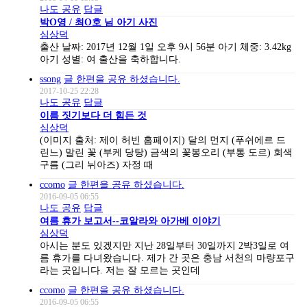
나도 공유
답글
박O영 / 최O호 님 아기 사진
심상덕
출산 날짜: 2017년 12월 1일 오후 9시 56분 아기 체중: 3.42kg
아기 성별: 여 출산을 축하합니다.
ssong
글 한편을 공유 하셨습니다.
2017-10-25 22:28
나도 공유
답글
이름 짓기보다 더 힘든 것
심상덕
(이미지 출처: 제이 허빈 홈페이지) 달의 먼지 (푸쉬에르 드
린느) 말린 꽃 (부케 당탕) 금색의 꽃봉오리 (부통 도르) 회색
구름 (그리 뉘아즈) 자정 때
ccomo
글 한편을 공유 하셨습니다.
2016-09-05 06:55
나도 공유
답글
여름 휴가 보고서--코알라와 아가베 이야기
심상덕
아시는 분도 있겠지만 지난 28일부터 30일까지 2박3일로 여
름 휴가를 다녀왔습니다. 제가 간 곳은 충남 서천의 마량포구
라는 곳입니다. 저는 잘 모르는 곳인데
ccomo
글 한편을 공유 하셨습니다.
2016-09-05 06:55