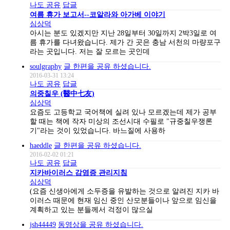
나도 공유
답글
여름 휴가 보고서--코알라와 아가베 이야기
심상덕
아시는 분도 있겠지만 지난 28일부터 30일까지 2박3일로 여
름 휴가를 다녀왔습니다. 제가 간 곳은 충남 서천의 마량포구
라는 곳입니다. 저는 잘 모르는 곳인데
soulgraphy
글 한편을 공유 하셨습니다.
2016-03-31 13:24
나도 공유
답글
의중칠우 (醫中七友)
심상덕
요즘도 고등학교 국어책에 실려 있나 모르겠는데 제가 공부
할 때는 책에 작자 미상의 조선시대 수필로 "규중칠우쟁론
기"라는 것이 있었습니다. 바느질에 사용하
haeddle
글 한편을 공유 하셨습니다.
2016-02-02 01:21
나도 공유
답글
지카바이러스 감염증 관리지침
심상덕
(요즘 신생아에게 소두증을 유발하는 것으로 알려진 지카 바
이러스 때문에 현재 임신 중인 산모분들이나 앞으로 임신을
계획하고 있는 분들께서 걱정이 많으실
jsh44449
동영상을 공유 하셨습니다.