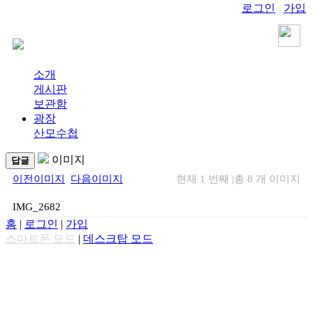
로그인
가입
소개
게시판
보관함
광장
산모수첩
이미지
답글
이전이미지
다음이미지
현재 1 번째
|
총 8 개 이미지
IMG_2682
홈
|
로그인
|
가입
스마트폰 모드
|
데스크탑 모드