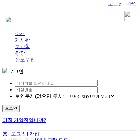
로그인
가입
소개
게시판
보관함
광장
산모수첩
로그인
보안문제(없으면 무시)
로그인
아직 가입전입니까?
홈
|
로그인
|
가입