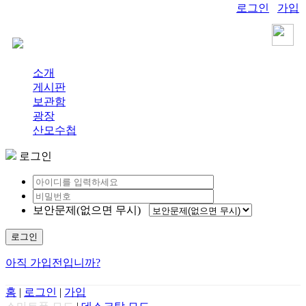
로그인
가입
소개
게시판
보관함
광장
산모수첩
로그인
보안문제(없으면 무시)
로그인
아직 가입전입니까?
홈
|
로그인
|
가입