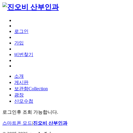
로그인
가입
비번찾기
소개
게시판
보관함
Collection
광장
산모수첩
로그인후 조회 가능합니다.
스마트폰 모드
|
진오비 산부인과