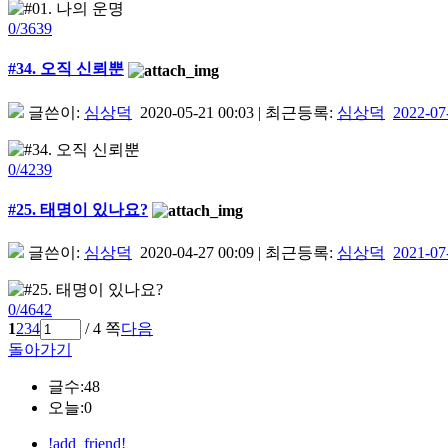
0/3639
#34. 오직 신뢰뿐
글쓴이:
심상덕
2020-05-21 00:03
|
최근등록:
심상덕
2022-07
0/4239
#25. 태명이 있나요?
글쓴이:
심상덕
2020-04-27 00:09
|
최근등록:
심상덕
2021-07
0/4642
1
2
3
4
/ 4 쪽
다음
돌아가기
글수:48
오늘:0
!add_friend!