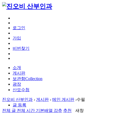
로그인
가입
비번찾기
소개
게시판
보관함
Collection
광장
산모수첩
진오비 산부인과
›
게시판
›
메인 게시판
›
수필
글 등록
전체 글
전체 시간
기본배열
강추
추천
새창